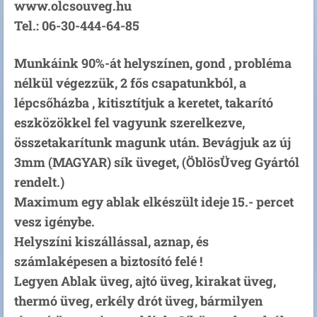
www.olcsouveg.hu
Tel.: 06-30-444-64-85
Munkáink 90%-át helyszínen, gond , probléma
nélkül végezzük, 2 fős csapatunkból, a
lépcsőházba , kitisztítjuk a keretet, takarító
eszközökkel fel vagyunk szerelkezve,
összetakarítunk magunk után. Bevágjuk az új
3mm (MAGYAR) sík üveget, (ÖblösÜveg Gyártól
rendelt.)
Maximum egy ablak elkészült ideje 15.- percet
vesz igénybe.
Helyszíni kiszállással, aznap, és
számlaképesen a biztosító felé !
Legyen Ablak üveg, ajtó üveg, kirakat üveg,
thermó üveg, erkély drót üveg, bármilyen