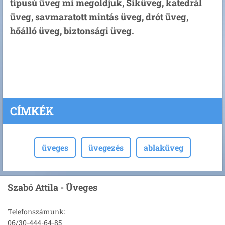
típusú üveg mi megoldjuk, Síküveg, katedrál
üveg, savmaratott mintás üveg, drót üveg,
hőálló üveg, biztonsági üveg.
CÍMKÉK
üveges
üvegezés
ablaküveg
Szabó Attila - Üveges
Telefonszámunk:
06/30-444-64-85