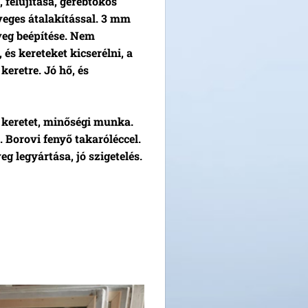
 felújítása, gerébtokos
veges átalakítással. 3 mm
veg beépítése. Nem
 és kereteket kicserélni, a
keretre. Jó hő, és
 keretet, minőségi munka.
 Borovi fenyő takaróléccel.
eg legyártása, jó szigetelés.