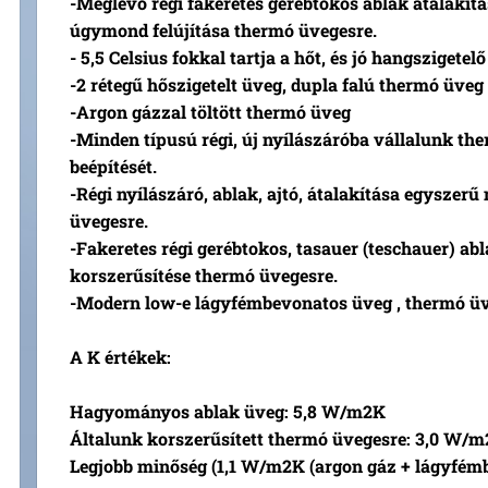
-Meglévő régi fakeretes gerébtokos ablak átalakítá
úgymond felújítása thermó üvegesre.
- 5,5 Celsius fokkal tartja a hőt, és jó hangszigetelő 
-2 rétegű hőszigetelt üveg, dupla falú thermó üveg
-Argon gázzal töltött thermó üveg
-Minden típusú régi, új nyílászáróba vállalunk th
beépítését.
-Régi nyílászáró, ablak, ajtó, átalakítása egyszerű
üvegesre.
-Fakeretes régi gerébtokos, tasauer (teschauer) abl
korszerűsítése thermó üvegesre.
-Modern low-e lágyfémbevonatos üveg , thermó ü
A K értékek:
Hagyományos ablak üveg: 5,8 W/m2K
Általunk korszerűsített thermó üvegesre: 3,0 W/
Legjobb minőség (1,1 W/m2K (argon gáz + lágyfém