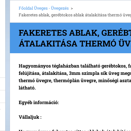
Főoldal Üveges - Üvegezés
>
Fakeretes ablak, gerébtokos ablak átalakitása thermó üve
FAKERETES ABLAK, GERÉB
ÁTALAKITÁSA THERMÓ ÜV
Hagyományos téglaházban található gerébtokos, fa
felújítása, átalakítása, 3mm szimpla sík üveg meg
thermó üvegre, thermóplán üvegre, minőségi aszt
látható.
Egyéb információ:
Vállaljuk :