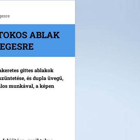
gesre
TOKOS ABLAK
EGESRE
keretes gittes ablakok
szüntetése, és dupla üvegű,
alos munkával, a képen