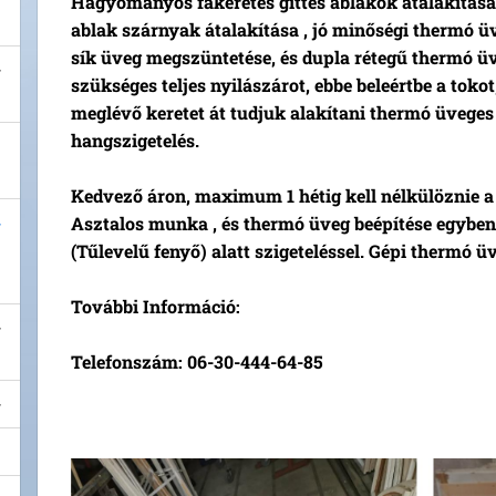
Hagyományos fakeretes gittes ablakok átalakítása,
ablak szárnyak átalakítása , jó minőségi thermó ü
sík üveg megszüntetése, és dupla rétegű thermó ü
szükséges teljes nyilászárot, ebbe beleértbe a tokot,
meglévő keretet át tudjuk alakítani thermó üveges 
hangszigetelés.
Kedvező áron, maximum 1 hétig kell nélkülöznie a
Asztalos munka , és thermó üveg beépítése egyben.
(Tűlevelű fenyő) alatt szigeteléssel. Gépi thermó üv
További Információ:
Telefonszám: 06-30-444-64-85