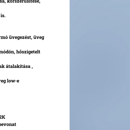
sa, korszerűsítése,
is.
ermó üvegezést, üveg
 módón, hőszigetelt
ak átalakítása ,
veg low-e
m2K
bevonat