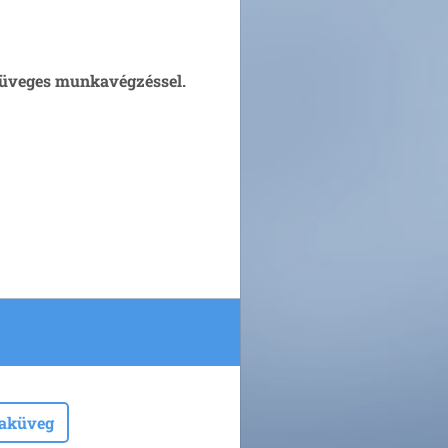
i üveges munkavégzéssel.
laküveg