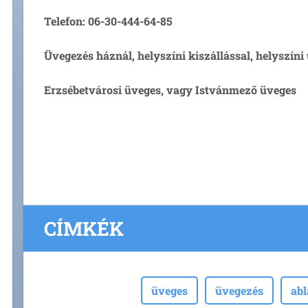
Telefon: 06-30-444-64-85
Üvegezés háznál, helyszíni kiszállással, helyszín
Erzsébetvárosi üveges, vagy Istvánmező üveges
CÍMKÉK
üveges
üvegezés
ab