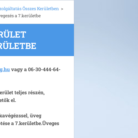
zolgáltatás Összes Kerületben
>
vegezés a 7.kerületbe
ERÜLET
ERÜLETBE
g.hu
vagy a 06-30-444-64-
rület teljes részén,
tők el.
nkavégézssel, üveg
tése a 7.kerületbe.
Üveges