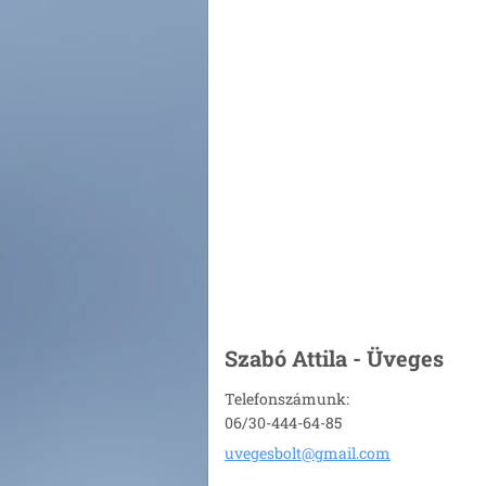
Szabó Attila - Üveges
Telefonszámunk:
06/30-444-64-85
uvegesbo
lt@gmail
.com