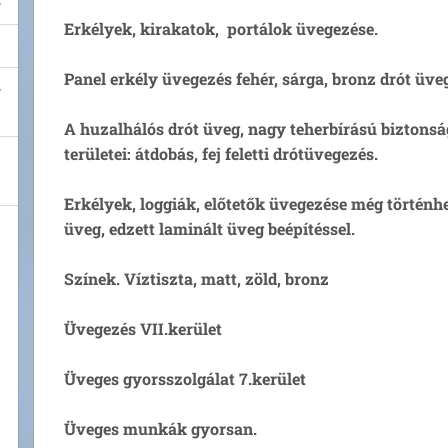
Erkélyek, kirakatok, portálok üvegezése.
Panel erkély üvegezés fehér, sárga, bronz drót üveg
A huzalhálós drót üveg, nagy teherbírású biztonsá
területei: átdobás, fej feletti drótüvegezés.
Erkélyek, loggiák, előtetők üvegezése még történhe
üveg, edzett laminált üveg beépítéssel.
Színek. Víztiszta, matt, zöld, bronz
Üvegezés VII.kerület
Üveges gyorsszolgálat 7.kerület
Üveges munkák gyorsan.