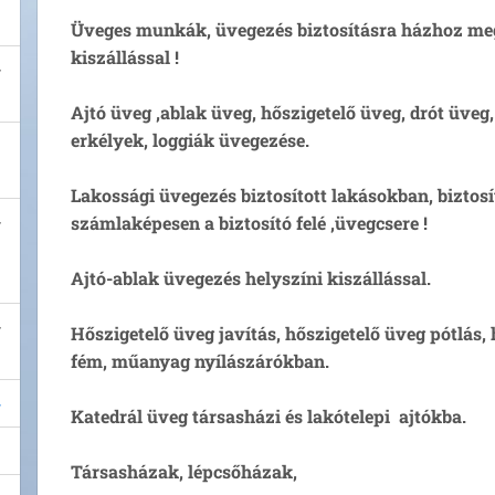
Üveges munkák, üvegezés biztosításra házhoz me
kiszállással !
Ajtó üveg ,ablak üveg, hőszigetelő üveg, drót üveg,
erkélyek, loggiák üvegezése.
Lakossági üvegezés biztosított lakásokban, biztosí
számlaképesen a biztosító felé ,üvegcsere !
Ajtó-ablak üvegezés helyszíni kiszállással.
Hőszigetelő üveg javítás, hőszigetelő üveg pótlás, 
fém, műanyag nyílászárókban.
Katedrál üveg társasházi és lakótelepi ajtókba.
Társasházak, lépcsőházak,