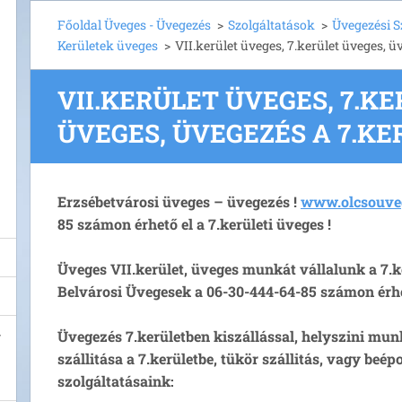
Főoldal Üveges - Üvegezés
>
Szolgáltatások
>
Üvegezési S
Kerületek üveges
>
VII.kerület üveges, 7.kerület üveges, ü
VII.KERÜLET ÜVEGES, 7.K
ÜVEGES, ÜVEGEZÉS A 7.K
Erzsébetvárosi üveges – üvegezés !
www.olcsouve
85 számon érhető el a 7.kerületi üveges !
Üveges VII.kerület, üveges munkát vállalunk a 7.ke
Belvárosi Üvegesek a 06-30-444-64-85 számon érhe
Üvegezés 7.kerületben kiszállással, helyszini mu
szállitása a 7.kerületbe, tükör szállitás, vagy beépo
szolgáltatásaink: