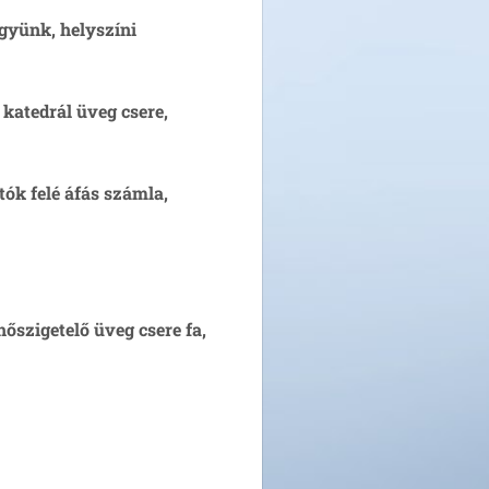
gyünk, helyszíni
 katedrál üveg csere,
tók felé áfás számla,
hőszigetelő üveg csere fa,