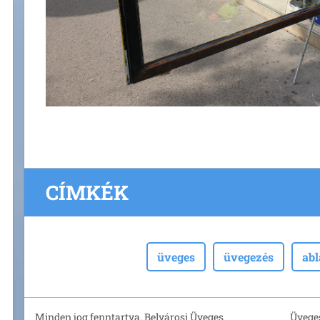
CÍMKÉK
üveges
üvegezés
ab
Minden jog fenntartva. Belvárosi Üveges
Üveges