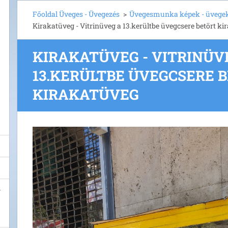
Főoldal Üveges - Üvegezés
>
Üvegesmunka képek - üvegek
Kirakatüveg - Vitrinüveg a 13.kerültbe üvegcsere betört k
KIRAKATÜVEG - VITRINÜV
13.KERÜLTBE ÜVEGCSERE 
KIRAKATÜVEG