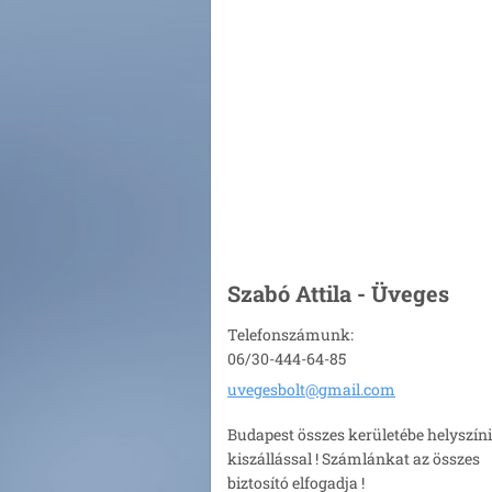
Szabó Attila - Üveges
Telefonszámunk:
06/30-444-64-85
uvegesbo
lt@gmail
.com
Budapest összes kerületébe helyszíni
kiszállással ! Számlánkat az összes
biztosító elfogadja !