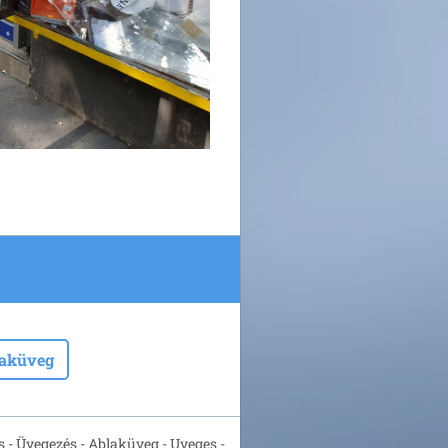
laküveg
 - Üvegezés - Ablaküveg - Uveges -