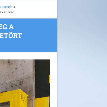
 cseréje
>
irakatüveg
EG A
BETÖRT