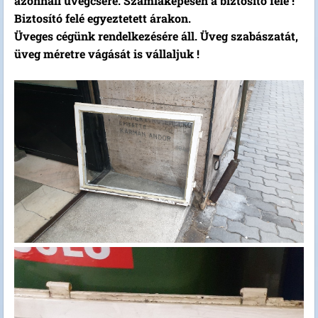
azonnali üvegcsere. Számlaképesen a biztosító felé !
Biztosító felé egyeztetett árakon.
Üveges cégünk rendelkezésére áll. Üveg szabászatát,
üveg méretre vágását is vállaljuk !