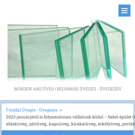
MINDEN AMI ÜVEG ! BELVÁROSI ÜVEGES - ÜVEGEZÉS
Főoldal Üveges - Üvegezés
>
2023 januárjától is folyamatosan vállalunk külső – belső épület ü
ablaküveg_ajtóüveg_kapuüveg_kirakatüveg_erkélyüveg_portál