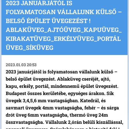
2023 JANUÁRJÁTÓL IS
FOLYAMATOSAN VÁLLALUNK KÜLSŐ –
BELSŐ ÉPÜLET ÜVEGEZÉST !
ABLAKÜVEG_AJTÓÜVEG_KAPUÜVEG_
KIRAKATÜVEG_ERKÉLYÜVEG_PORTÁL
ÜVEG_SÍKÜVEG
2023.01.03 20:53
2023 januárjától is folyamatosan vállalunk külső –
belső épület üvegezést. Ablaküveg cseréjét, ajtó,
kapu, erkély, portál, mindennemű épület üvegezést.
Budapest összes kerületébe, egységes árakon. Sík
üvegek 3,4,5,6 mm vastagságban. Katedrál, és
savmart üvegek 4mm vastagságba, fehér – és sárga
drót üveg 6mm vastagságba, thermó üveg 24m
összvastagságba. Vállalunk 2,órán belüli kiszállással,