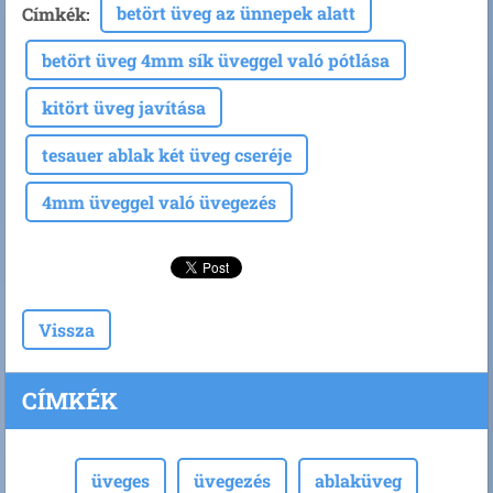
betört üveg az ünnepek alatt
Címkék
:
betört üveg 4mm sík üveggel való pótlása
kitört üveg javítása
tesauer ablak két üveg cseréje
4mm üveggel való üvegezés
Vissza
CÍMKÉK
üveges
üvegezés
ablaküveg