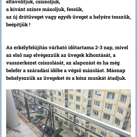
eltávolítjuk, csiszoljuk,
a kívánt színre mázoljuk, fessük,
az új drótüveget vagy egyéb üveget a helyére tesszük,
beépítjük !
Az erkélyfelújítás várható időtartama 2-3 nap, mivel
az első nap elvégezzük az üvegek kibontását, a
vasszerkezet csiszolását, az alapozást és ha még
belefér a száradási időbe a végső mázolást. Másnap
behelyezzük az üvegeket és a kész munkát átadjuk.