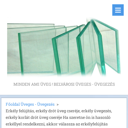
MINDEN AMI ÜVEG ! BELVÁROSI ÜVEGES - ÜVEGEZÉS
Főoldal Üveges - Üvegezés
>
Erkély felújítás, erkély drót üveg cseréje, erkély üvegezés,
erkély korlát drót üveg cseréje Ha szeretne ön is hasonló
erkéllyel rendelkezni, akkor válassza az erkélyfelújítás