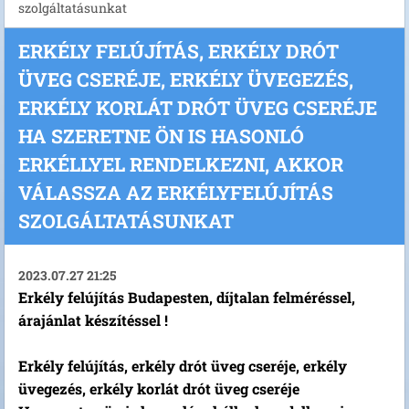
szolgáltatásunkat
ERKÉLY FELÚJÍTÁS, ERKÉLY DRÓT
ÜVEG CSERÉJE, ERKÉLY ÜVEGEZÉS,
ERKÉLY KORLÁT DRÓT ÜVEG CSERÉJE
HA SZERETNE ÖN IS HASONLÓ
ERKÉLLYEL RENDELKEZNI, AKKOR
VÁLASSZA AZ ERKÉLYFELÚJÍTÁS
SZOLGÁLTATÁSUNKAT
2023.07.27 21:25
Erkély felújítás Budapesten, díjtalan felméréssel,
árajánlat készítéssel !
Erkély felújítás, erkély drót üveg cseréje, erkély
üvegezés, erkély korlát drót üveg cseréje