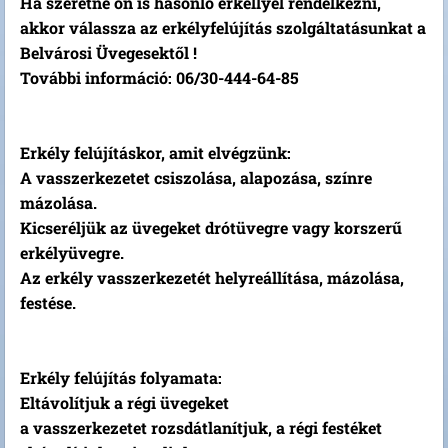
Ha szeretne ön is hasonló erkéllyel rendelkezni,
akkor válassza az erkélyfelújítás szolgáltatásunkat a
Belvárosi Üvegesektől !
További információ: 06/30-444-64-85
Erkély felújításkor, amit elvégzünk:
A vasszerkezetet csiszolása, alapozása, színre
mázolása.
Kicseréljük az üvegeket drótüvegre vagy korszerű
erkélyüvegre.
Az erkély vasszerkezetét helyreállítása, mázolása,
festése.
Erkély felújítás folyamata:
Eltávolítjuk a régi üvegeket
a vasszerkezetet rozsdátlanítjuk, a régi festéket