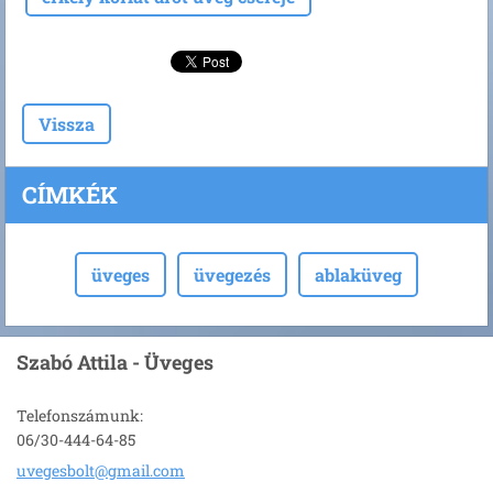
Vissza
CÍMKÉK
üveges
üvegezés
ablaküveg
Szabó Attila - Üveges
Telefonszámunk:
06/30-444-64-85
uvegesbo
lt@gmail
.com