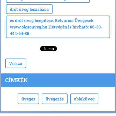
drót üveg leszabása
és drót üveg beépítése. Belvárosi Üvegesek
www.olcsouveg.hu Hétvégén is hívható: 06-30-
444-64-85
Vissza
CÍMKÉK
üveges
üvegezés
ablaküveg