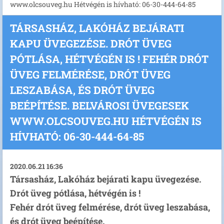
www.olcsouveg.hu Hétvégén is hívható: 06-30-444-64-85
TÁRSASHÁZ, LAKÓHÁZ BEJÁRATI
KAPU ÜVEGEZÉSE. DRÓT ÜVEG
PÓTLÁSA, HÉTVÉGÉN IS ! FEHÉR DRÓT
ÜVEG FELMÉRÉSE, DRÓT ÜVEG
LESZABÁSA, ÉS DRÓT ÜVEG
BEÉPÍTÉSE. BELVÁROSI ÜVEGESEK
WWW.OLCSOUVEG.HU HÉTVÉGÉN IS
HÍVHATÓ: 06-30-444-64-85
2020.06.21 16:36
Társasház, Lakóház bejárati kapu üvegezése.
Drót üveg pótlása, hétvégén is !
Fehér drót üveg felmérése, drót üveg leszabása,
és drót üveg beépítése.