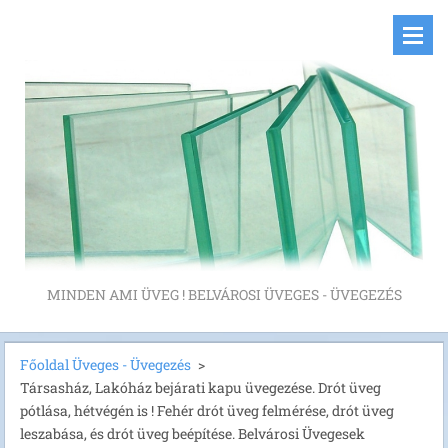
MINDEN AMI ÜVEG ! BELVÁROSI ÜVEGES - ÜVEGEZÉS
Főoldal Üveges - Üvegezés
>
Társasház, Lakóház bejárati kapu üvegezése. Drót üveg
pótlása, hétvégén is ! Fehér drót üveg felmérése, drót üveg
leszabása, és drót üveg beépítése. Belvárosi Üvegesek