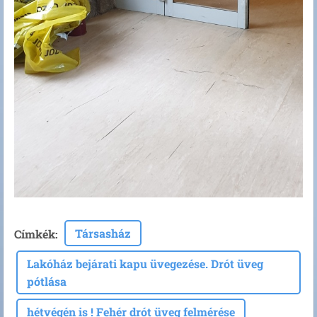
Társasház
Címkék
:
Lakóház bejárati kapu üvegezése. Drót üveg
pótlása
hétvégén is ! Fehér drót üveg felmérése