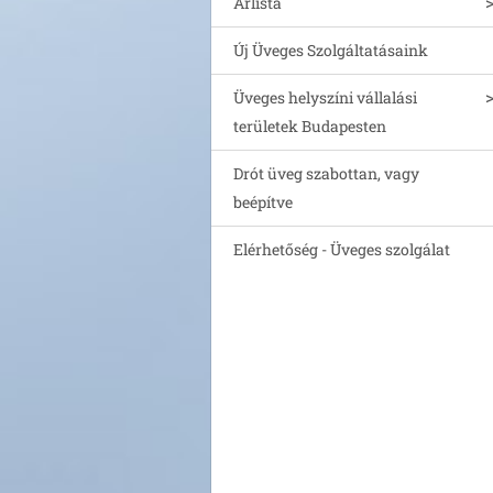
Árlista
Új Üveges Szolgáltatásaink
Üveges helyszíni vállalási
területek Budapesten
Drót üveg szabottan, vagy
beépítve
Elérhetőség - Üveges szolgálat