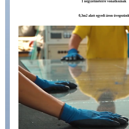
1 négyzetméterre vonatkoznak
0,3m2 alatt egyedi áron üvegezün