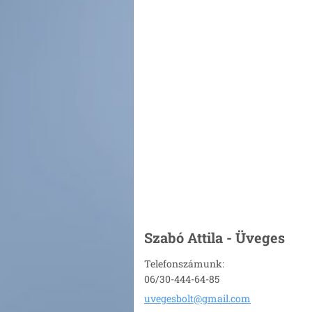
Szabó Attila - Üveges
Telefonszámunk:
06/30-444-64-85
uvegesbo
lt@gmail
.com