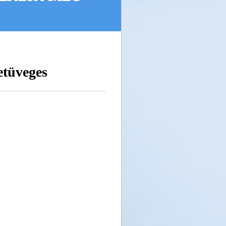
etüveges