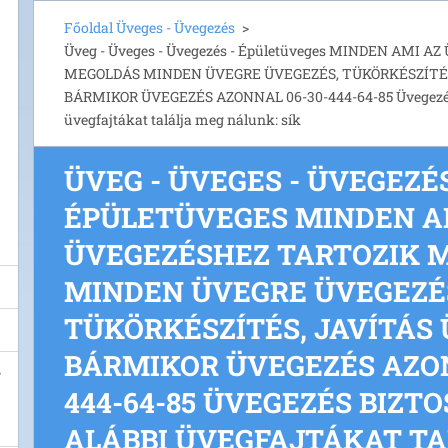
Főoldal Üveges - Üvegezés
>
Üveg - Üveges - Üvegezés - Épületüveges MINDEN AMI 
MEGOLDÁS MINDEN ÜVEGRE ÜVEGEZÉS, TÜKÖRKÉSZÍTÉS
BÁRMIKOR ÜVEGEZÉS AZONNAL 06-30-444-64-85 Üvegezés b
üvegfajtákat találja meg nálunk: sík
ÜVEG - ÜVEGES - ÜVEGEZÉS
ÉPÜLETÜVEGES MINDEN A
ÜVEGEZÉSHEZ TARTOZIK 
MINDEN ÜVEGRE ÜVEGEZÉ
TÜKÖRKÉSZÍTÉS, JAVÍTÁS
BÁRMIKOR ÜVEGEZÉS AZON
444-64-85 ÜVEGEZÉS BIZT
ALÁBBI ÜVEGFAJTÁKAT T