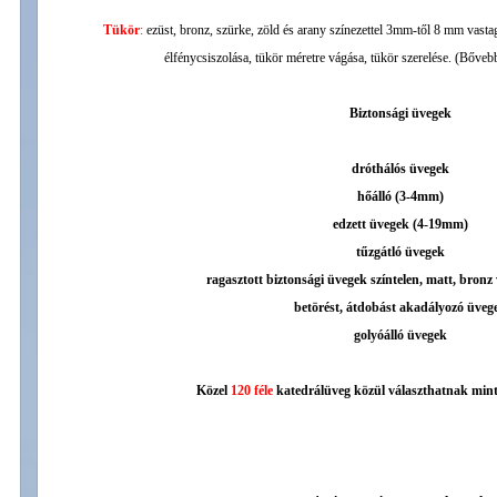
Tükör
:
ezüst, bronz, szürke, zöld és arany színezettel 3mm-től 8 mm vastag
élfénycsiszolása, tükör méretre vágása, tükör szerelése. (Bőv
Biztonsági üvegek
dróthálós üvegek
hőálló (3-4mm)
edzett üvegek (4-19mm)
tűzgátló üvegek
ragasztott biztonsági üvegek színtelen, matt, bronz
betörést, átdobást akadályozó üveg
golyóálló üvegek
Közel
120 féle
katedrálüveg közül választhatnak mint