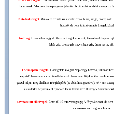
Reflexios üvegek
:
Kívülről tükör hatású (bronz, kék, zöld, szürke). Javasolha
belássanak. Visszaveri a napsugarak jelentős részét, ezért kevésbé melegszik fel
Katedrál üvegek
Minták és színek széles választéka: fehér, sárga, bronz, zöl
áttetsző, de nem átlátszó mintás üvegek közel
Drótüveg
:
Huzalhálós vagy drótbetétes üvegek erkélyek, társasházak bejárati aj
fehér gríz, bronz gríz vagy sárga gríz, 6mm vastag sí
Thermoplán üvegek
/ Hőszigetelő üvegek Nap- vagy hővédő, fokozott hőszi
napvédő bevonattal vagy hővédő fémoxid bevonattal látjuk el thermophon hangs
gázzal töltjük meg általános rétegfelépítés (az ablakhoz igazodva): két 4mm vas
es távtartót helyezünk el Speciális technikával készült üvegek /további ré
savmaratott sík üvegek
: 3mm-től 10 mm vastagságig A fényt áteleszti, de nem 
és lakoszobák üvegezéséhez is.