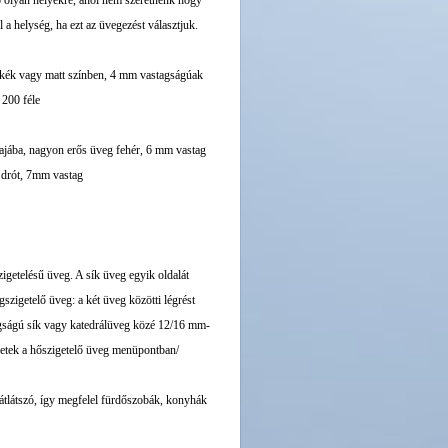
tó olyan helyekre, ahol nem szeretnénk hogy
 a helység, ha ezt az üvegezést választjuk.
d. kék vagy matt színben, 4 mm vastagságúak
 200 féle
tajába, nagyon erős üveg fehér, 6 mm vastag
k drót, 7mm vastag
getelésű üveg. A sík üveg egyik oldalát
zigetelő üveg: a két üveg közötti légrést
tagságú sík vagy katedrálüveg közé 12/16 mm-
szletek a hőszigetelő üveg menüpontban/
átlátszó, így megfelel fürdőszobák, konyhák