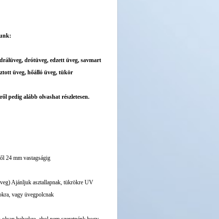
lunk:
tedrálüveg, drótüveg, edzett üveg, savmart
ztott üveg, hőálló üveg, tükör
l pedig alább olvashat részletesen.
-től 24 mm vastagságig
üveg) Ajánljuk asztallapnak, tükrökre UV
lokra, vagy üvegpolcnak