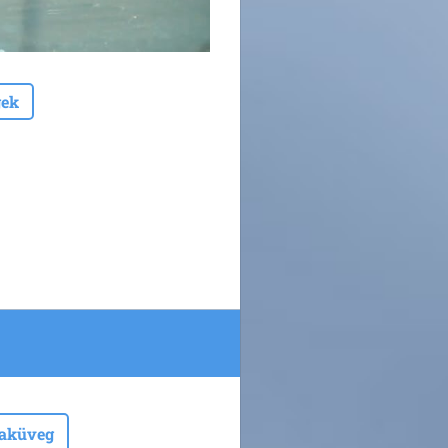
gek
laküveg