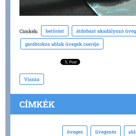
betörést
átdobást akadályozó üve
Címkék
:
gerébtokos ablak üvegek cseréje
Vissza
CÍMKÉK
üveges
üvegezés
ab