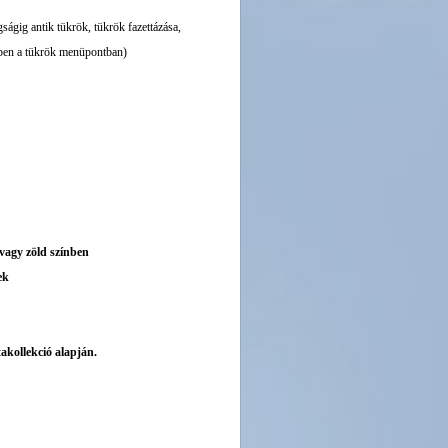
ságig antik tükrök, tükrök fazettázása,
ebben a tükrök menüpontban)
 vagy zöld színben
ek
akollekció alapján.