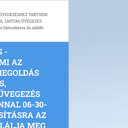
AZ ÜVEGEZÉSHEZ TARTOZIK
, JAVÍTÁS ÜVEGEZÉS
iztosításra Az alábbi
 -
MI AZ
MEGOLDÁS
S,
 ÜVEGEZÉS
NAL 06-30-
OSÍTÁSRA AZ
ALÁLJA MEG