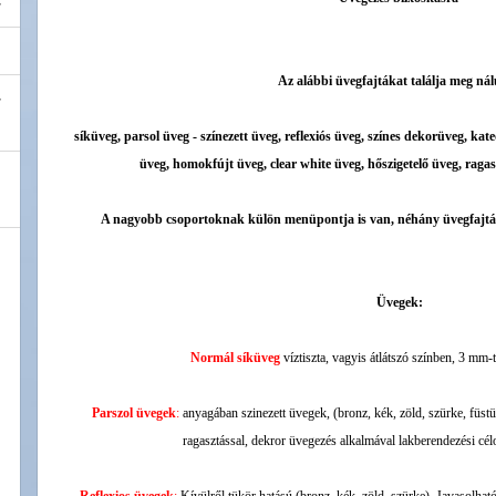
Az alábbi üvegfajtákat találja meg ná
síküveg, parsol üveg - színezett üveg, reflexiós üveg, színes dekorüveg, ka
üveg, homokfújt üveg, clear white üveg, hőszigetelő üveg, ragas
A nagyobb csoportoknak külön menüpontja is van, néhány üvegfajtárő
Üvegek:
Normál síküveg
víztiszta, vagyis átlátszó színben, 3 mm
Parszol üvegek
:
anyagában szinezett üvegek, (bronz, kék, zöld, szürke, füst
ragasztással, dekror üvegezés alkalmával lakberendezési cé