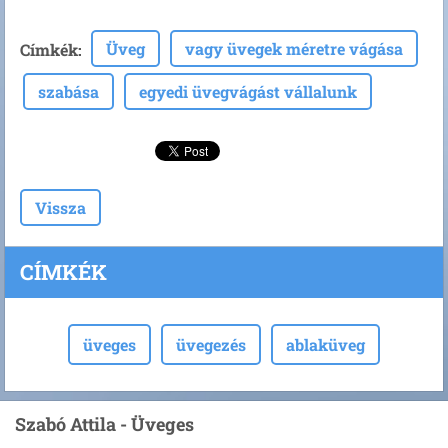
Üveg
vagy üvegek méretre vágása
Címkék
:
szabása
egyedi üvegvágást vállalunk
Vissza
CÍMKÉK
üveges
üvegezés
ablaküveg
Szabó Attila - Üveges