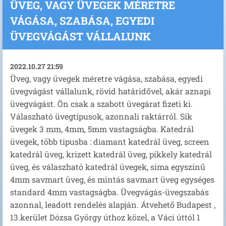
ÜVEG, VAGY ÜVEGEK MÉRETRE
VÁGÁSA, SZABÁSA, EGYEDI
ÜVEGVÁGÁST VÁLLALUNK
2022.10.27 21:59
Üveg, vagy üvegek méretre vágása, szabása, egyedi
üvegvágást vállalunk, rövid határidővel, akár aznapi
üvegvágást. Ön csak a szabott üvegárat fizeti ki.
Válaszható üvegtípusok, azonnali raktárról. Sík
üvegek 3 mm, 4mm, 5mm vastagságba. Katedrál
üvegek, több tipusba : diamant katedrál üveg, screen
katedrál üveg, krizett katedrál üveg, pikkely katedrál
üveg, és válaszható katedrál üvegek, sima egyszínű
4mm savmart üveg, és mintás savmart üveg egységes
standard 4mm vastagságba. Üvegvágás-üvegszabás
azonnal, leadott rendelés alapján. Átvehető Budapest ,
13.kerület Dózsa György úthoz közel, a Váci úttól 1