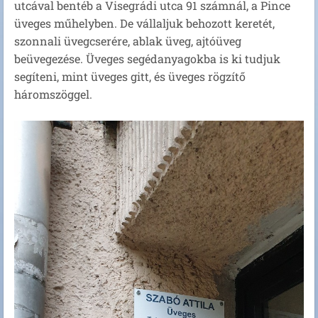
utcával bentéb a Visegrádi utca 91 számnál, a Pince
üveges műhelyben. De vállaljuk behozott keretét,
szonnali üvegcserére, ablak üveg, ajtóüveg
beüvegezése. Üveges segédanyagokba is ki tudjuk
segíteni, mint üveges gitt, és üveges rögzítő
háromszöggel.