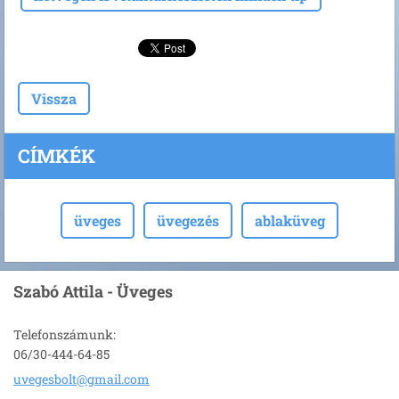
Vissza
CÍMKÉK
üveges
üvegezés
ablaküveg
Szabó Attila - Üveges
Telefonszámunk:
06/30-444-64-85
uvegesbo
lt@gmail
.com