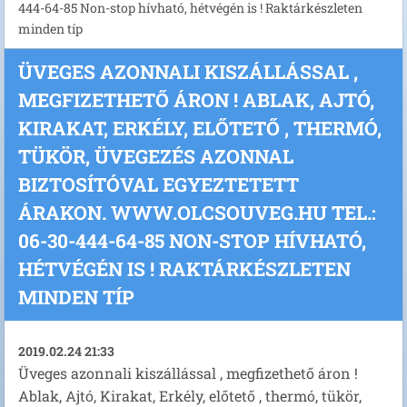
444-64-85 Non-stop hívható, hétvégén is ! Raktárkészleten
minden típ
ÜVEGES AZONNALI KISZÁLLÁSSAL ,
MEGFIZETHETŐ ÁRON ! ABLAK, AJTÓ,
KIRAKAT, ERKÉLY, ELŐTETŐ , THERMÓ,
TÜKÖR, ÜVEGEZÉS AZONNAL
BIZTOSÍTÓVAL EGYEZTETETT
ÁRAKON. WWW.OLCSOUVEG.HU TEL.:
06-30-444-64-85 NON-STOP HÍVHATÓ,
HÉTVÉGÉN IS ! RAKTÁRKÉSZLETEN
MINDEN TÍP
2019.02.24 21:33
Üveges azonnali kiszállással , megfizethető áron !
Ablak, Ajtó, Kirakat, Erkély, előtető , thermó, tükör,