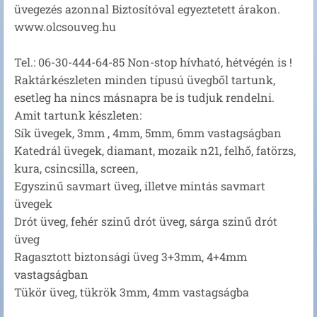
üvegezés azonnal Biztosítóval egyeztetett árakon.
www.olcsouveg.hu
Tel.: 06-30-444-64-85 Non-stop hívható, hétvégén is !
Raktárkészleten minden típusú üvegből tartunk,
esetleg ha nincs másnapra be is tudjuk rendelni.
Amit tartunk készleten:
Sík üvegek, 3mm , 4mm, 5mm, 6mm vastagságban
Katedrál üvegek, diamant, mozaik n21, felhő, fatörzs,
kura, csincsilla, screen,
Egyszinű savmart üveg, illetve mintás savmart
üvegek
Drót üveg, fehér szinű drót üveg, sárga szinű drót
üveg
Ragasztott biztonsági üveg 3+3mm, 4+4mm
vastagságban
Tükör üveg, tükrök 3mm, 4mm vastagságba