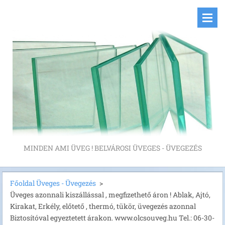
MINDEN AMI ÜVEG ! BELVÁROSI ÜVEGES - ÜVEGEZÉS
Főoldal Üveges - Üvegezés
>
Üveges azonnali kiszállással , megfizethető áron ! Ablak, Ajtó,
Kirakat, Erkély, előtető , thermó, tükör, üvegezés azonnal
Biztosítóval egyeztetett árakon. www.olcsouveg.hu Tel.: 06-30-