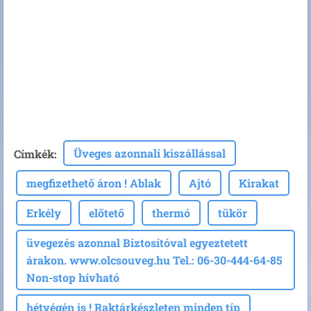
Üveges azonnali kiszállással
Címkék
:
megfizethető áron ! Ablak
Ajtó
Kirakat
Erkély
előtető
thermó
tükör
üvegezés azonnal Biztosítóval egyeztetett
árakon. www.olcsouveg.hu Tel.: 06-30-444-64-85
Non-stop hívható
hétvégén is ! Raktárkészleten minden típ