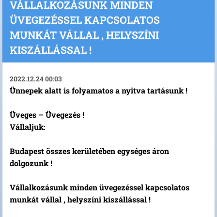
VÁLLALKOZÁSUNK MINDEN
ÜVEGEZÉSSEL KAPCSOLATOS
MUNKÁT VÁLLAL , HELYSZÍNI
KISZÁLLÁSSAL !
2022.12.24 00:03
Ünnepek alatt is folyamatos a nyitva tartásunk !
Üveges – Üvegezés !
Vállaljuk:
Budapest összes kerületében egységes áron
dolgozunk !
Vállalkozásunk minden üvegezéssel kapcsolatos
munkát vállal , helyszíni kiszállással !