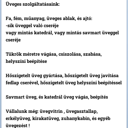
Üveges szolgáltatásaink:
Fa, fém, műanyag, üveges ablak, és ajtó:
-sík üveggel való cseréje
vagy mintás katedrál, vagy mintás savmart üveggel
cseréje
Tükrök méretre vágása, csiszolása, szabása,
helyszíni beépítése
Hőszigetelt üveg gyártása, hőszigetelt üveg javítása
fedlap cserével, hőszigetelt üveg helyszíni beépítéssel
Savmart üveg, és katedrál üveg vágás, beépítés
Vállalunk még: üvegvitrin , üvegasztallap,
erkélyüveg, kirakatüveg, zuhanykabin, és egyéb
üvegezést !