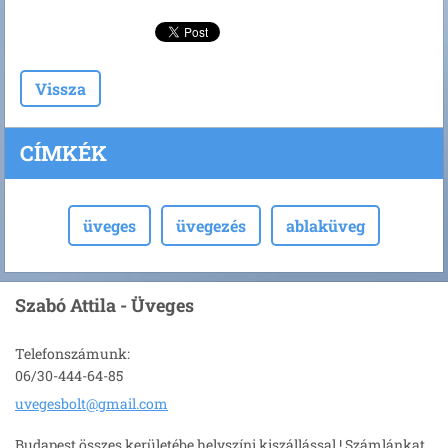
Vissza
CÍMKÉK
üveges
üvegezés
ablaküveg
Szabó Attila - Üveges
Telefonszámunk:
06/30-444-64-85
uvegesbo
lt@gmail
.com
Budapest összes kerületébe helyszíni kiszállással ! Számlánkat