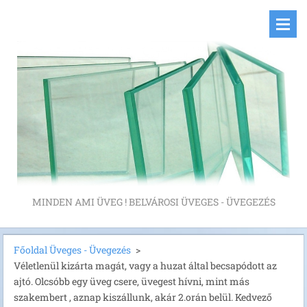
MINDEN AMI ÜVEG ! BELVÁROSI ÜVEGES - ÜVEGEZÉS
Főoldal Üveges - Üvegezés
>
Véletlenül kizárta magát, vagy a huzat által becsapódott az
ajtó. Olcsóbb egy üveg csere, üvegest hívni, mint más
szakembert , aznap kiszállunk, akár 2.orán belül. Kedvező