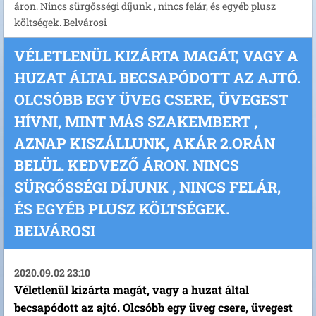
áron. Nincs sürgősségi díjunk , nincs felár, és egyéb plusz
költségek. Belvárosi
VÉLETLENÜL KIZÁRTA MAGÁT, VAGY A
HUZAT ÁLTAL BECSAPÓDOTT AZ AJTÓ.
OLCSÓBB EGY ÜVEG CSERE, ÜVEGEST
HÍVNI, MINT MÁS SZAKEMBERT ,
AZNAP KISZÁLLUNK, AKÁR 2.ORÁN
BELÜL. KEDVEZŐ ÁRON. NINCS
SÜRGŐSSÉGI DÍJUNK , NINCS FELÁR,
ÉS EGYÉB PLUSZ KÖLTSÉGEK.
BELVÁROSI
2020.09.02 23:10
Véletlenül kizárta magát, vagy a huzat által
becsapódott az ajtó. Olcsóbb egy üveg csere, üvegest