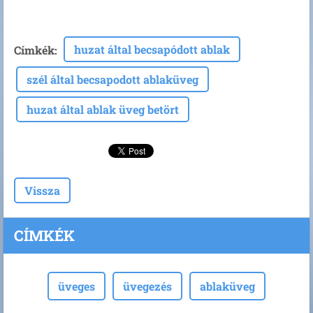
huzat által becsapódott ablak
Címkék
:
szél által becsapodott ablaküveg
huzat által ablak üveg betört
Vissza
CÍMKÉK
üveges
üvegezés
ablaküveg