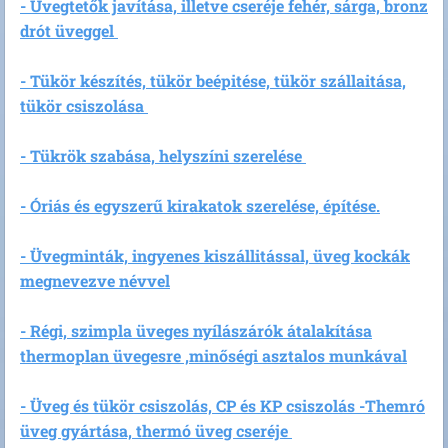
- Üvegtetők javítása, illetve cseréje fehér, sárga, bronz
drót üveggel
- Tükör készítés, tükör beépitése, tükör szállaitása,
tükör csiszolása
- Tükrök szabása, helyszíni szerelése
- Óriás és egyszerű kirakatok szerelése, építése.
- Üvegminták, ingyenes kiszállitással, üveg kockák
megnevezve névvel
- Régi, szimpla üveges nyílászárók átalakítása
thermoplan üvegesre ,minőségi asztalos munkával
- Üveg és tükör csiszolás, CP és KP csiszolás -Themró
üveg gyártása, thermó üveg cseréje