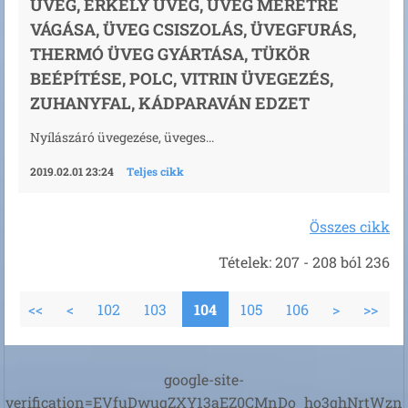
ÜVEG, ERKÉLY ÜVEG, ÜVEG MÉRETRE
VÁGÁSA, ÜVEG CSISZOLÁS, ÜVEGFURÁS,
THERMÓ ÜVEG GYÁRTÁSA, TÜKÖR
BEÉPÍTÉSE, POLC, VITRIN ÜVEGEZÉS,
ZUHANYFAL, KÁDPARAVÁN EDZET
Nyílászáró üvegezése, üveges...
2019.02.01 23:24
Teljes cikk
Összes cikk
Tételek: 207 - 208 ból 236
<<
<
102
103
104
105
106
>
>>
google-site-
verification=EVfuDwuqZXY13aEZ0CMnDo_ho3qhNrtWzn