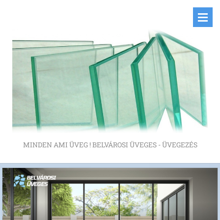
MINDEN AMI ÜVEG ! BELVÁROSI ÜVEGES - ÜVEGEZÉS