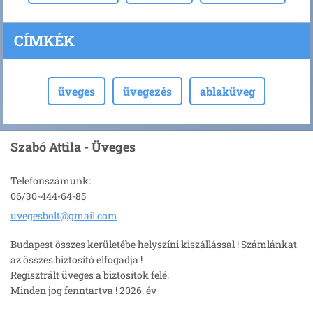
CÍMKÉK
üveges
üvegezés
ablaküveg
Szabó Attila - Üveges
Telefonszámunk:
06/30-444-64-85
uvegesbo
lt@gmail
.com
Budapest összes kerületébe helyszíni kiszállással ! Számlánkat
az összes biztosító elfogadja !
Regisztrált üveges a biztosítok felé.
Minden jog fenntartva ! 2026. év