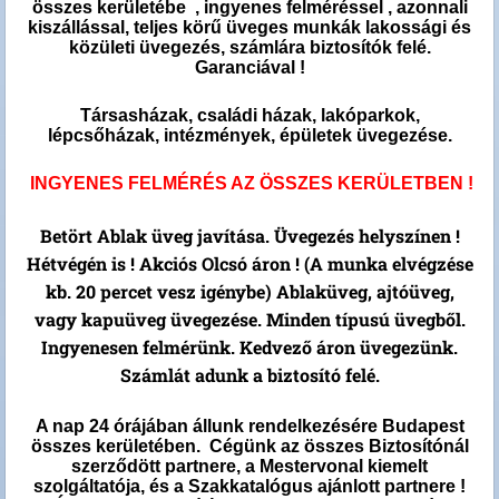
összes kerületébe , ingyenes felméréssel ,
azonnali
kiszállással, teljes körű üveges munkák lakossági és
közületi üvegezés, számlára biztosítók felé.
Garanciával !
Társasházak, családi házak, lakóparkok,
lépcsőházak, intézmények, épületek üvegezése.
INGYENES FELMÉRÉS AZ ÖSSZES KERÜLETBEN !
Betört Ablak üveg javítása. Üvegezés helyszínen !
Hétvégén is ! Akciós Olcsó áron ! (A munka elvégzése
kb. 20 percet vesz igénybe) Ablaküveg, ajtóüveg,
vagy kapuüveg üvegezése. Minden típusú üvegből.
Ingyenesen felmérünk. Kedvező áron üvegezünk.
Számlát adunk a biztosító felé.
A nap 24 órájában állunk rendelkezésére Budapest
összes kerületében. Cégünk az összes Biztosítónál
szerződött partnere, a Mestervonal kiemelt
szolgáltatója, és a Szakkatalógus ajánlott partnere !