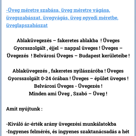
-Üveg méretre szabása, üveg méretre vágása,
üvegszabászat, üvegvágás, üveg egyedi méretbe,
üveglapszabászat
Ablaküvegezés – fakeretes ablakba ! Üveges
Gyorsszolgált , éjjel – nappal üveges ! Üveges –
Üvegezés !
Belvárosi Üveges – Budapest kerületeibe !
Ablaküvegezés , fakeretes nyilászáróba ! Üveges
Gyorsszolgált 0-24 órában ! Üveges – épület üveges !
Belvárosi Üveges - Üvegezés !
Minden ami Üveg , Szabó – Üveg !
Amit nyújtunk :
-Kiváló ár-érték arány üvegezési munkálatokba
-Ingyenes felmérés, és ingyenes szaktanácsadás a hét