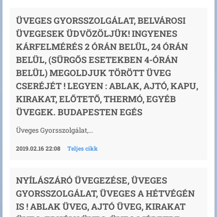
ÜVEGES GYORSSZOLGÁLAT, BELVÁROSI
ÜVEGESEK ÜDVÖZÖLJÜK! INGYENES
KÁRFELMÉRÉS 2 ÓRÁN BELÜL, 24 ÓRÁN
BELÜL, (SÜRGŐS ESETEKBEN 4-ÓRÁN
BELÜL) MEGOLDJUK TÖRÖTT ÜVEG
CSERÉJÉT ! LEGYEN : ABLAK, AJTÓ, KAPU,
KIRAKAT, ELŐTETŐ, THERMÓ, EGYÉB
ÜVEGEK. BUDAPESTEN EGÉS
Üveges Gyorsszolgálat,...
2019.02.16 22:08
Teljes cikk
NYÍLÁSZÁRÓ ÜVEGEZÉSE, ÜVEGES
GYORSSZOLGÁLAT, ÜVEGES A HÉTVÉGÉN
IS ! ABLAK ÜVEG, AJTÓ ÜVEG, KIRAKAT