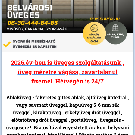
2026.év-ben is üveges szolgáltatásunk ,
üveg méretre vágása, zavartalanul
üzemel. Hétvégén is 24/7
Ablaküveg - fakeretes gittes ablak, ajtóüveg katedrál ,
vagy savmart üveggel, kapuüveg 5-6 mm sik
üveggel, kirakatüveg , erkélyüveg drót üveggel ,
előtetőüveg drót üveggel , portálüveg, üvegezés -
üvegcsere ! Biztosítóval egyeztetett árakon, helyszíni
munkavégzéssel, kiszállással ! Sürgős esetben 2.órán