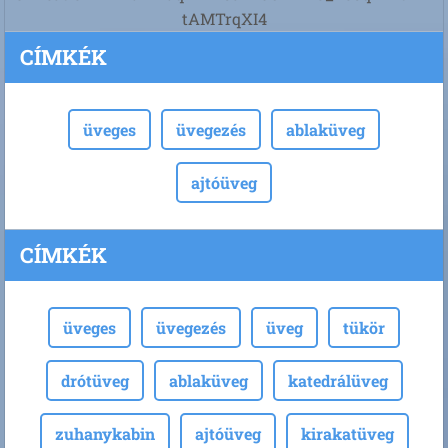
tAMTrqXI4
CÍMKÉK
üveges
üvegezés
ablaküveg
ajtóüveg
CÍMKÉK
üveges
üvegezés
üveg
tükör
drótüveg
ablaküveg
katedrálüveg
zuhanykabin
ajtóüveg
kirakatüveg