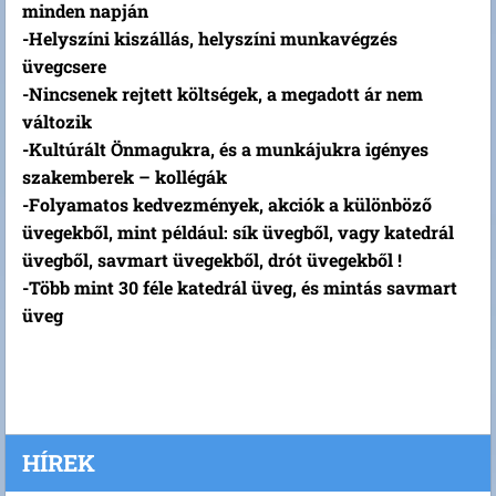
minden napján
-Helyszíni kiszállás, helyszíni munkavégzés
üvegcsere
-Nincsenek rejtett költségek, a megadott ár nem
változik
-Kultúrált Önmagukra, és a munkájukra igényes
szakemberek – kollégák
-Folyamatos kedvezmények, akciók a különböző
üvegekből, mint például: sík üvegből, vagy katedrál
üvegből, savmart üvegekből, drót üvegekből !
-Több mint 30 féle katedrál üveg, és mintás savmart
üveg
HÍREK