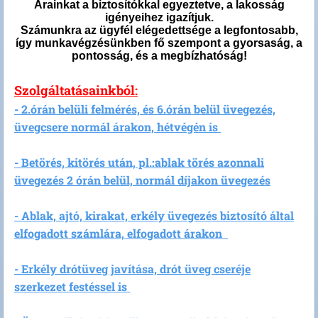
Árainkat a biztosítókkal egyeztetve, a lakosság
igényeihez igazítjuk.
Számunkra az ügyfél elégedettsége a legfontosabb,
így munkavégzésünkben fő szempont a gyorsaság, a
pontosság, és a megbízhatóság!
Szolgáltatásainkból:
- 2.órán belüli felmérés, és 6.órán belül üvegezés,
üvegcsere normál árakon, hétvégén is
- Betörés, kitörés után, pl.:ablak törés azonnali
üvegezés 2 órán belül, normál díjakon üvegezés
- Ablak, ajtó, kirakat, erkély üvegezés biztosító által
elfogadott számlára, elfogadott árakon
- Erkély drótüveg javítása, drót üveg cseréje
szerkezet festéssel is