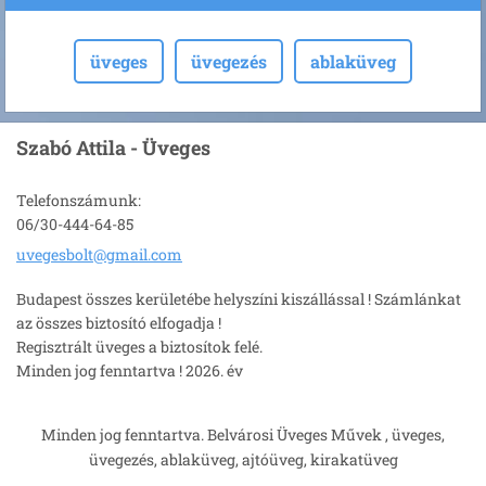
üveges
üvegezés
ablaküveg
Szabó Attila - Üveges
Telefonszámunk:
06/30-444-64-85
uvegesbo
lt@gmail
.com
Budapest összes kerületébe helyszíni kiszállással ! Számlánkat
az összes biztosító elfogadja !
Regisztrált üveges a biztosítok felé.
Minden jog fenntartva ! 2026. év
Minden jog fenntartva. Belvárosi Üveges Művek , üveges,
üvegezés, ablaküveg, ajtóüveg, kirakatüveg