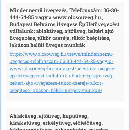
Mindennemű üvegezés. Telefonszám: 06-30-
444-64-85 vagy a www.olcsouveg.hu ,
Budapest Belváros Üvegese Épületüvegezést
vállalunk: ablaküveg, ajtóüveg, beltéri ajtó
üvegezése, tükör cseréje, tükör beépitése,
lakáson belüli üveges munkák.
https://www.olcsouveg.hu/news/mindennemu-
uvegezes-telefonszam-06-30-444-64-85-vagy-a-
www-olcsouveg-hu-budapest-belvaros-uvegese-
epuletuvegezest-vallalunk-ablakuveg-ajtouveg-
belteri-ajto-uvegezese-tukor-csereje-tukor-
beepitese-lakason-beluli-uveges-munkak/
Ablaküveg, ajtóüveg, kapuüveg,
kirakatüveg, erkélyüveg, előtetőüveg,
kádparavánüveg, zuhanykabin, minden