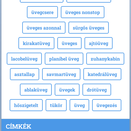
üvegcsere
üveges nonstop
üveges azonnal
sürgős üveges
kirakatüveg
üveges
ajtóüveg
lacobelüveg
planibel üveg
zuhanykabin
asztallap
savmartüveg
katedrálüveg
ablaküveg
üvegek
drótüveg
hőszigetelt
tükör
üveg
üvegezés
CÍMKÉK