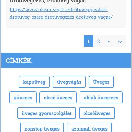
Drótüvegezés, Drótüveg vágás
https://www.olcsouveg.hu/drotuveg-javitas-
drotuveg-csere-drotuvegezes-drotuveg-vagas/
1
2
>
>>
CÍMKÉK
kapuüveg
üvegvágás
Üveges
#üveges
olcsó üveges
ablak üvegezés
üveges gyorsszolgálat
olcsóüveges
nonstop üveges
azonnali üveges