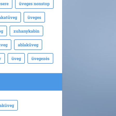
sere
üveges nonstop
akatüveg
üveges
eg
zuhanykabin
üveg
ablaküveg
r
üveg
üvegezés
laküveg