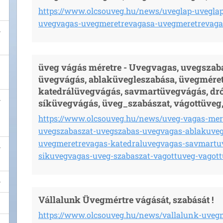
https://www.olcsouveg.hu/news/uveglap-uvegla
uvegvagas-uvegmeretrevagasa-uvegmeretrevaga
üveg vágás méretre - Uvegvagas, uvegszaba
üvegvágás, ablaküvegleszabása, üvegméret
katedrálüvegvágás, savmartüvegvágás, dr
síküvegvágás, üveg_szabászat, vágottüveg,
https://www.olcsouveg.hu/news/uveg-vagas-mer
uvegszabaszat-uvegszabas-uvegvagas-ablakuveg
uvegmeretrevagas-katedraluvegvagas-savmartu
sikuvegvagas-uveg-szabaszat-vagottuveg-vagott
Vállalunk Üvegmértre vágását, szabását !
https://www.olcsouveg.hu/news/vallalunk-uvegm