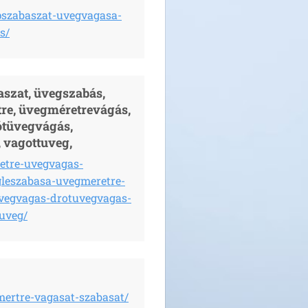
pszabaszat-uvegvagasa-
s/
szat, üvegszabás,
re, üvegméretrevágás,
ótüvegvágás,
 vagottuveg,
etre-uvegvagas-
leszabasa-uvegmeretre-
vegvagas-drotuvegvagas-
uveg/
ertre-vagasat-szabasat/