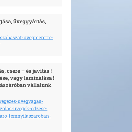
gása, üveggyártás,
szabaszat-uvegmeretre-
/
 csere – és javítás !
ése, vagy laminálása !
lászáróban vállalunk
vegezes-uvegvagas-
szolas-uvegek-edzese-
aro-femnyilaszaroban-