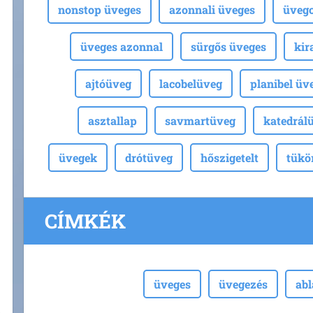
nonstop üveges
azonnali üveges
üvegc
üveges azonnal
sürgős üveges
kir
ajtóüveg
lacobelüveg
planibel üv
asztallap
savmartüveg
katedrál
üvegek
drótüveg
hőszigetelt
tükö
CÍMKÉK
üveges
üvegezés
ab