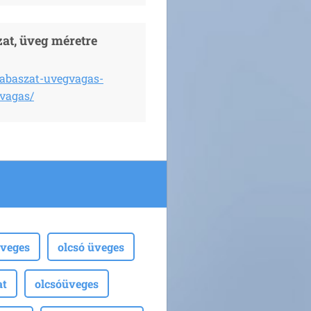
at, üveg méretre
zabaszat-uvegvagas-
vagas/
veges
olcsó üveges
at
olcsóüveges