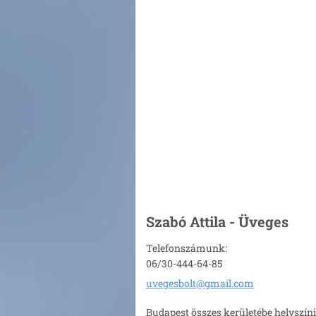
Szabó Attila - Üveges
Telefonszámunk:
06/30-444-64-85
uvegesbo
lt@gmail
.com
Budapest összes kerületébe helyszíni