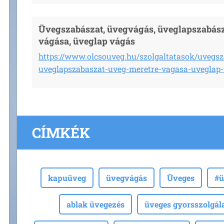
Üvegszabászat, üvegvágás, üveglapszabász
vágása, üveglap vágás
https://www.olcsouveg.hu/szolgaltatasok/uvegs
uveglapszabaszat-uveg-meretre-vagasa-uveglap-
CÍMKÉK
kapuüveg
üvegvágás
Üveges
#ü
ablak üvegezés
üveges gyorsszolgál