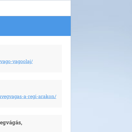
vago-vagoolaj/
uvegvagas-a-regi-arakon/
vegvágás,