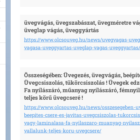
üvegvágás, üvegszabászat, üvegméretre vá
üveglap vágás, üveggyártás
https://www.olcsouveg.hu/news/uvegvagas-uveg
vagasa-uveggyartas-uveglap-vagas-uveggyartas
Összeségében: Üvegezés, üvegvágás, beépítés,
Üvegcsiszolás, tükörcsiszolás ! Üvegek edz
Fa nyílászáró, műanyag nyílászáró, fémnyi
teljes körű üvegcseré !
https://www.olcsouveg.hu/news/osszesegeben-u
beepites-csere-es-javitas-uvegcsiszolas-tukorcsi
vagy-laminalasa-fa-nyilaszaro-muanyag-nyilasz
vallalunk-teljes-koru-uvegcsere/