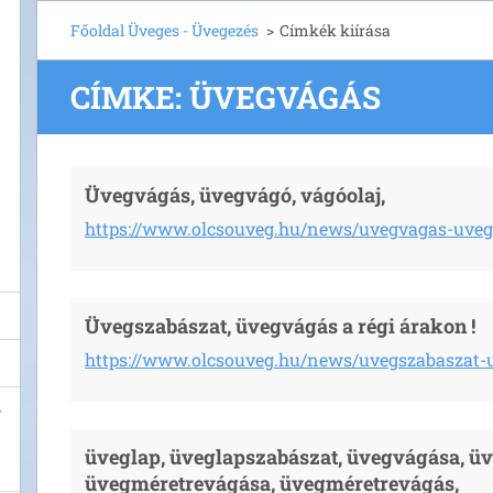
Főoldal Üveges - Üvegezés
>
Címkék kiírása
CÍMKE: ÜVEGVÁGÁS
Üvegvágás, üvegvágó, vágóolaj,
https://www.olcsouveg.hu/news/uvegvagas-uveg
Üvegszabászat, üvegvágás a régi árakon !
https://www.olcsouveg.hu/news/uvegszabaszat-
üveglap, üveglapszabászat, üvegvágása, ü
üvegméretrevágása, üvegméretrevágás,