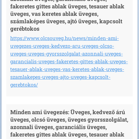
fakeretes gittes ablak üveges, tesauer ablak
üveges, vas keretes ablak üveges,
számlaképes üveges, ajtó üveges, kapcsolt
gerébtokos
https://www.olcsouveg.hu/news/minden-ami-
uvegezes-uveges-kedvezo-aru-uveges-olcso-
uveges-uveges-gyorsszolgalat-azonnali-uveges-
garancialis-uveges-fakeretes-gittes-ablak-uveges-
tesauer-ablak-uveges-vas-keretes-ablak-uveges-
szamlakepes-uveges-ajto-uveges-kapcsolt-
gerebtokos/
Minden ami üvegezés: Üveges, kedvező árú
üveges, olcsó üveges, üveges gyorsszolgálat,
azonnali üveges, garanciális üveges,
fakeretes gittes ablak üveges, tesauer ablak