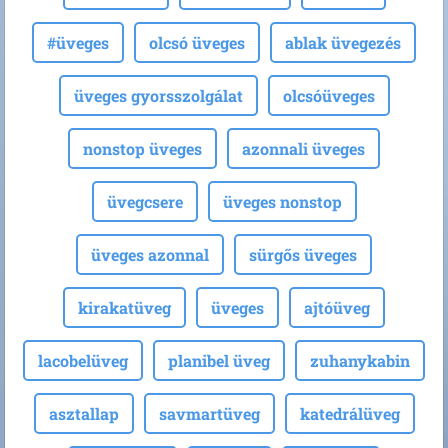
#üveges
olcsó üveges
ablak üvegezés
üveges gyorsszolgálat
olcsóüveges
nonstop üveges
azonnali üveges
üvegcsere
üveges nonstop
üveges azonnal
sürgős üveges
kirakatüveg
üveges
ajtóüveg
lacobelüveg
planibel üveg
zuhanykabin
asztallap
savmartüveg
katedrálüveg