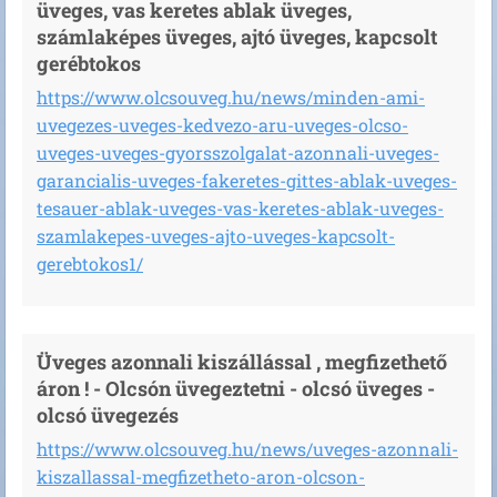
üveges, vas keretes ablak üveges,
számlaképes üveges, ajtó üveges, kapcsolt
gerébtokos
https://www.olcsouveg.hu/news/minden-ami-
uvegezes-uveges-kedvezo-aru-uveges-olcso-
uveges-uveges-gyorsszolgalat-azonnali-uveges-
garancialis-uveges-fakeretes-gittes-ablak-uveges-
tesauer-ablak-uveges-vas-keretes-ablak-uveges-
szamlakepes-uveges-ajto-uveges-kapcsolt-
gerebtokos1/
Üveges azonnali kiszállással , megfizethető
áron ! - Olcsón üvegeztetni - olcsó üveges -
olcsó üvegezés
https://www.olcsouveg.hu/news/uveges-azonnali-
kiszallassal-megfizetheto-aron-olcson-