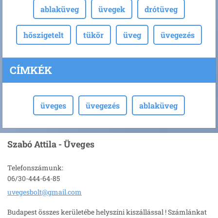
ablaküveg
üvegek
drótüveg
hőszigetelt
tükör
üveg
üvegezés
CÍMKÉK
üveges
üvegezés
ablaküveg
Szabó Attila - Üveges
Telefonszámunk:
06/30-444-64-85
uvegesbo
lt@gmail
.com
Budapest összes kerületébe helyszíni kiszállással ! Számlánkat