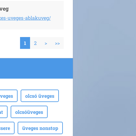
üveg
zes-uveges-ablakuveg/
1
2
>
>>
veges
olcsó üveges
at
olcsóüveges
sere
üveges nonstop