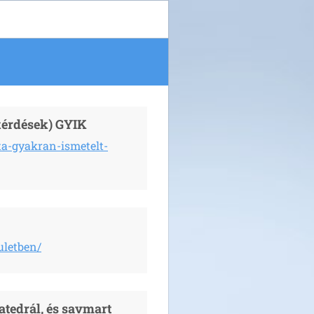
kérdések) GYIK
a-gyakran-ismetelt-
uletben/
tedrál, és savmart