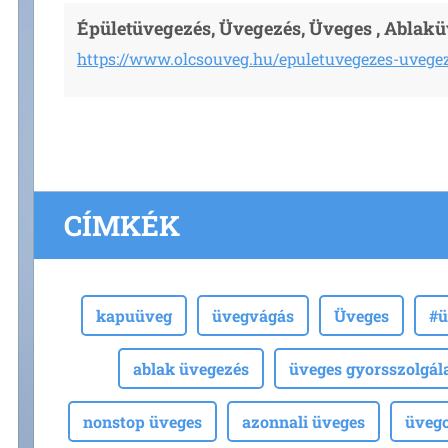
Épületüvegezés, Üvegezés, Üveges , Ablak
https://www.olcsouveg.hu/epuletuvegezes-uvege
CÍMKÉK
kapuüveg
üvegvágás
Üveges
#ü
ablak üvegezés
üveges gyorsszolgál
nonstop üveges
azonnali üveges
üvegc