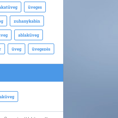
akatüveg
üveges
eg
zuhanykabin
üveg
ablaküveg
r
üveg
üvegezés
laküveg