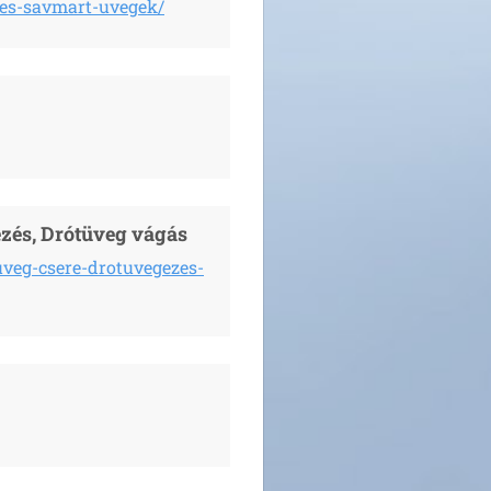
-es-savmart-uvegek/
ezés, Drótüveg vágás
uveg-csere-drotuvegezes-