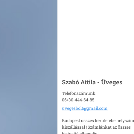
Szabó Attila - Üveges
Telefonszámunk:
06/30-444-64-85
uvegesbo
lt@gmail
.com
Budapest összes kerületébe helyszíni
kiszállással ! Számlánkat az összes
biztosító elfogadja !