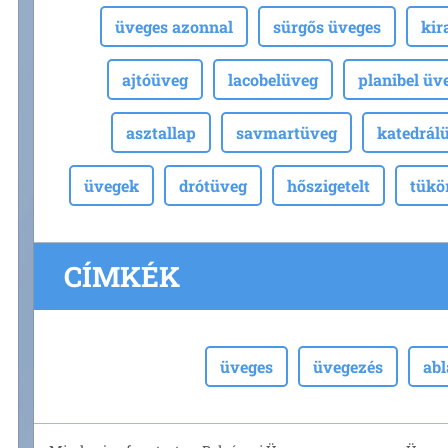
üveges azonnal
sürgős üveges
kir
ajtóüveg
lacobelüveg
planibel üv
asztallap
savmartüveg
katedrál
üvegek
drótüveg
hőszigetelt
tükö
CÍMKÉK
üveges
üvegezés
ab