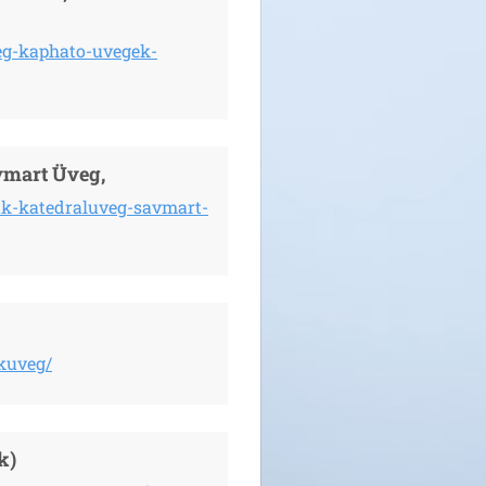
eg-kaphato-uvegek-
vmart Üveg,
k-katedraluveg-savmart-
kuveg/
k)