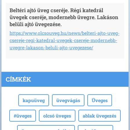
Beltéri ajtó üveg cseréje. Régi katedrál
üvegek cseréje, modernebb üvegre. Lakáson
belüli ajtó üvegezése.
https://www.olcsouveg.hu/news/belteri-ajto-uveg-
csereje-regi-katedral-uvegek-csereje-modernebb-
uvegre-lakason-beluli-ajto-uvegezese/
CÍMKÉK
kapuüveg
üvegvágás
Üveges
#üveges
olcsó üveges
ablak üvegezés