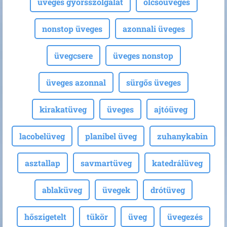
üveges gyorsszolgálat
olcsóüveges
nonstop üveges
azonnali üveges
üvegcsere
üveges nonstop
üveges azonnal
sürgős üveges
kirakatüveg
üveges
ajtóüveg
lacobelüveg
planibel üveg
zuhanykabin
asztallap
savmartüveg
katedrálüveg
ablaküveg
üvegek
drótüveg
hőszigetelt
tükör
üveg
üvegezés