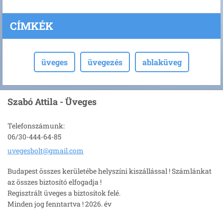
CÍMKÉK
üveges
üvegezés
ablaküveg
Szabó Attila - Üveges
Telefonszámunk:
06/30-444-64-85
uvegesbo
lt@gmail
.com
Budapest összes kerületébe helyszíni kiszállással ! Számlánkat
az összes biztosító elfogadja !
Regisztrált üveges a biztosítok felé.
Minden jog fenntartva ! 2026. év