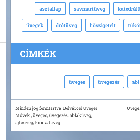
asztallap
savmartüveg
katedrál
üvegek
drótüveg
hőszigetelt
tükö
CÍMKÉK
üveges
üvegezés
ab
Minden jog fenntartva. Belvárosi Üveges
Üveges
Művek , üveges, üvegezés, ablaküveg,
ajtóüveg, kirakatüveg