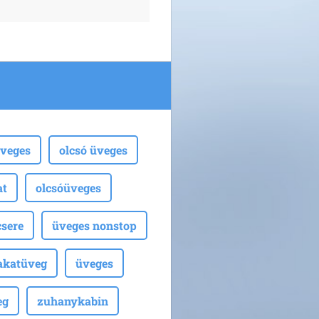
veges
olcsó üveges
at
olcsóüveges
sere
üveges nonstop
akatüveg
üveges
eg
zuhanykabin