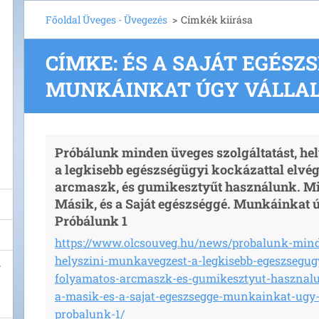
Főoldal Üveges - Üvegezés
>
Címkék kiírása
CÍMKE: ÉS A SAJÁT EGÉSZS
MUNKÁINKAT ÚGY VÁLLA
Próbálunk minden üveges szolgáltatást, he
a legkisebb egészségügyi kockázattal elvég
arcmaszk, és gumikesztyűt használunk. Mi
Másik, és a Saját egészséggé. Munkáinkat ú
Próbálunk 1
https://www.olcsouveg.hu/news/probalunk-mind
helyszini-munkavegzest-a-legkisebb-egeszsegugy
folyamatos-arcmaszk-es-gumikesztyut-hasznal
a-masik-es-a-sajat-egeszsegge-munkainkat-ugy-
probalunk-1/