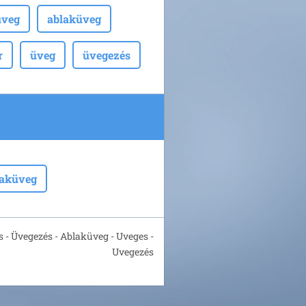
üveg
ablaküveg
r
üveg
üvegezés
laküveg
 - Üvegezés - Ablaküveg - Uveges -
Uvegezés