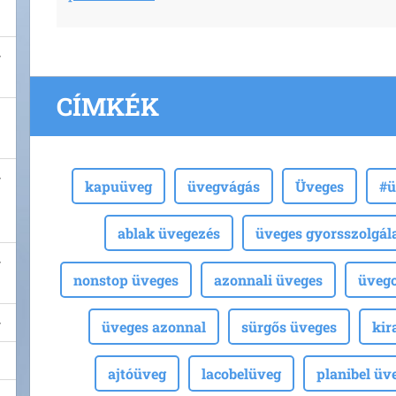
CÍMKÉK
kapuüveg
üvegvágás
Üveges
#ü
ablak üvegezés
üveges gyorsszolgál
nonstop üveges
azonnali üveges
üvegc
üveges azonnal
sürgős üveges
kir
ajtóüveg
lacobelüveg
planibel üv