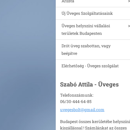
Árlista
Új Üveges Szolgáltatásaink
Üveges helyszíni vállalási
területek Budapesten
Drót üveg szabottan, vagy
beépítve
Elérhetőség - Üveges szolgálat
Szabó Attila - Üveges
Telefonszámunk:
06/30-444-64-85
uvegesbo
lt@gmail
.com
Budapest összes kerületébe helyszíni
kiszállással ! Számlánkat az összes