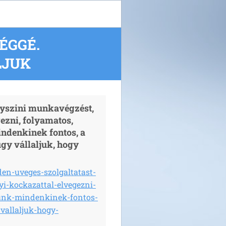
ÉGGÉ.
LJUK
lyszini munkavégzést,
ezni, folyamatos,
ndenkinek fontos, a
gy vállaljuk, hogy
en-uveges-szolgaltatast-
i-kockazattal-elvegezni-
unk-mindenkinek-fontos-
vallaljuk-hogy-