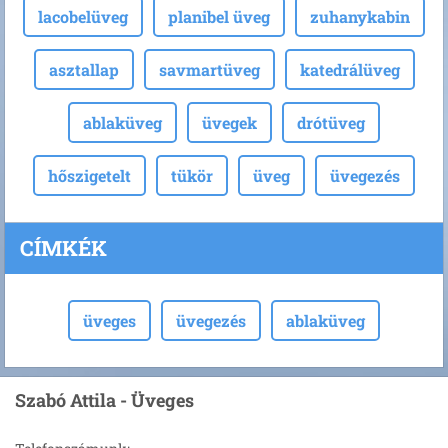
lacobelüveg
planibel üveg
zuhanykabin
asztallap
savmartüveg
katedrálüveg
ablaküveg
üvegek
drótüveg
hőszigetelt
tükör
üveg
üvegezés
CÍMKÉK
üveges
üvegezés
ablaküveg
Szabó Attila - Üveges