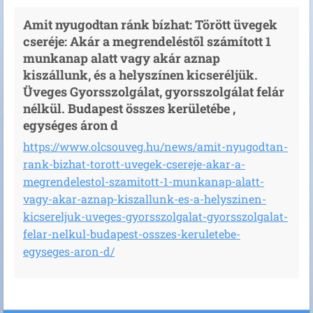
Amit nyugodtan ránk bízhat: Törött üvegek
cseréje: Akár a megrendeléstől számított 1
munkanap alatt vagy akár aznap
kiszállunk, és a helyszínen kicseréljük.
Üveges Gyorsszolgálat, gyorsszolgálat felár
nélkül. Budapest összes kerületébe ,
egységes áron d
https://www.olcsouveg.hu/news/amit-nyugodtan-
rank-bizhat-torott-uvegek-csereje-akar-a-
megrendelestol-szamitott-1-munkanap-alatt-
vagy-akar-aznap-kiszallunk-es-a-helyszinen-
kicsereljuk-uveges-gyorsszolgalat-gyorsszolgalat-
felar-nelkul-budapest-osszes-keruletebe-
egyseges-aron-d/