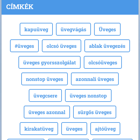
CÍMKÉK
kapuüveg
üvegvágás
Üveges
#üveges
olcsó üveges
ablak üvegezés
üveges gyorsszolgálat
olcsóüveges
nonstop üveges
azonnali üveges
üvegcsere
üveges nonstop
üveges azonnal
sürgős üveges
kirakatüveg
üveges
ajtóüveg