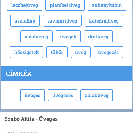
lacobelüveg
planibel üveg
zuhanykabin
asztallap
savmartüveg
katedrálüveg
ablaküveg
üvegek
drótüveg
hőszigetelt
tükör
üveg
üvegezés
CÍMKÉK
üveges
üvegezés
ablaküveg
Szabó Attila - Üveges