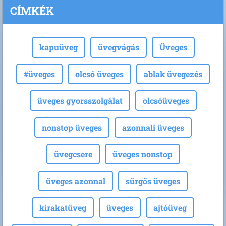
CÍMKÉK
kapuüveg
üvegvágás
Üveges
#üveges
olcsó üveges
ablak üvegezés
üveges gyorsszolgálat
olcsóüveges
nonstop üveges
azonnali üveges
üvegcsere
üveges nonstop
üveges azonnal
sürgős üveges
kirakatüveg
üveges
ajtóüveg