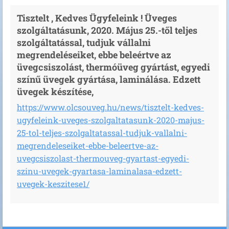
Tisztelt , Kedves Ügyfeleink ! Üveges
szolgáltatásunk, 2020. Május 25.-től teljes
szolgáltatással, tudjuk vállalni
megrendeléseiket, ebbe beleértve az
üvegcsiszolást, thermóüveg gyártást, egyedi
színű üvegek gyártása, laminálása. Edzett
üvegek készítése,
https://www.olcsouveg.hu/news/tisztelt-kedves-
ugyfeleink-uveges-szolgaltatasunk-2020-majus-
25-tol-teljes-szolgaltatassal-tudjuk-vallalni-
megrendeleseiket-ebbe-beleertve-az-
uvegcsiszolast-thermouveg-gyartast-egyedi-
szinu-uvegek-gyartasa-laminalasa-edzett-
uvegek-keszitese1/