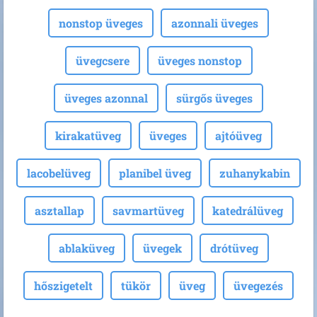
nonstop üveges
azonnali üveges
üvegcsere
üveges nonstop
üveges azonnal
sürgős üveges
kirakatüveg
üveges
ajtóüveg
lacobelüveg
planibel üveg
zuhanykabin
asztallap
savmartüveg
katedrálüveg
ablaküveg
üvegek
drótüveg
hőszigetelt
tükör
üveg
üvegezés