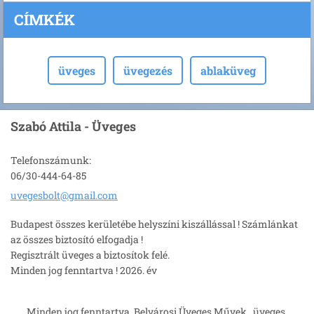
CÍMKÉK
üveges
üvegezés
ablaküveg
Szabó Attila - Üveges
Telefonszámunk:
06/30-444-64-85
uvegesbo
lt@gmail
.com
Budapest összes kerületébe helyszíni kiszállással ! Számlánkat
az összes biztosító elfogadja !
Regisztrált üveges a biztosítok felé.
Minden jog fenntartva ! 2026. év
Minden jog fenntartva. Belvárosi Üveges Művek , üveges,