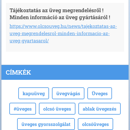
Tájékoztatás az üveg megrendelésről !
Minden információ az üveg gyártásáról !
https://www.olcsouveg.hu/news/tajekoztatas-az-
uveg-megrendelesrol-minden-informacio-az-
uveg-gyartasarol/
CÍMKÉK
kapuüveg
üvegvágás
Üveges
#üveges
olcsó üveges
ablak üvegezés
üveges gyorsszolgálat
olcsóüveges