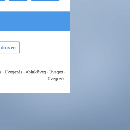
laküveg
 - Üvegezés - Ablaküveg - Uveges -
Uvegezés