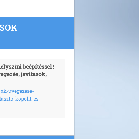
ÁSOK
elyszíni beépítéssel !
vegezés, javítások,
sok-uvegezese-
laszto-kopolit-es-