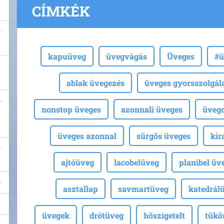
CÍMKÉK
kapuüveg
üvegvágás
Üveges
#ü
ablak üvegezés
üveges gyorsszolgál
nonstop üveges
azonnali üveges
üvegc
üveges azonnal
sürgős üveges
kir
ajtóüveg
lacobelüveg
planibel üv
asztallap
savmartüveg
katedrál
üvegek
drótüveg
hőszigetelt
tükö