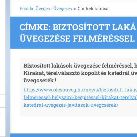
Főoldal Üveges - Üvegezés
>
Címkék kiírása
CÍMKE: BIZTOSÍTOTT LAK
ÜVEGEZÉSE FELMÉRÉSSEL
Biztosított lakások üvegezése felméréssel, h
Kirakat, térelválasztó kopolit és katedrál ü
üvegcserék !
https://www.olcsouveg.hu/news/biztositott-laka
felmeressel-helyszini-beepitessel-kirakat-terelva
katedral-uvegezes-javitasok-uvegcserek/