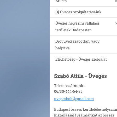
Árlista
Új Üveges Szolgáltatásaink
Üveges helyszíni vállalási
területek Budapesten
Drót üveg szabottan, vagy
beépítve
Elérhetőség - Üveges szolgálat
Szabó Attila - Üveges
Telefonszámunk:
06/30-444-64-85
uvegesbo
lt@gmail
.com
Budapest összes kerületébe helyszíni
kiszállással ! Számlánkat az összes