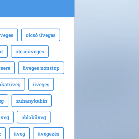
veges
olcsó üveges
at
olcsóüveges
sere
üveges nonstop
akatüveg
üveges
eg
zuhanykabin
üveg
ablaküveg
r
üveg
üvegezés