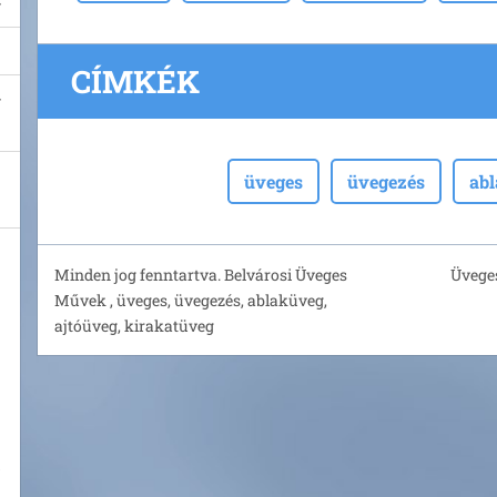
CÍMKÉK
üveges
üvegezés
ab
Minden jog fenntartva. Belvárosi Üveges
Üveges
Művek , üveges, üvegezés, ablaküveg,
ajtóüveg, kirakatüveg