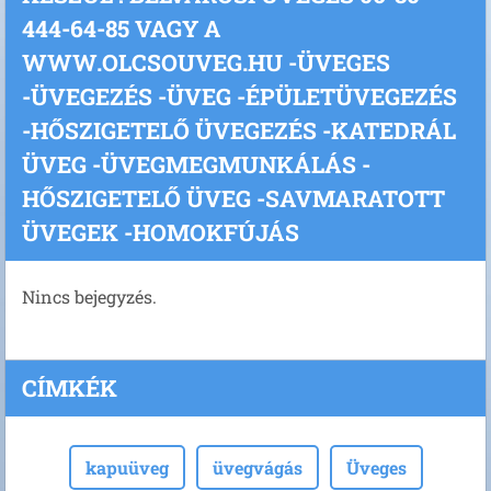
444-64-85 VAGY A
WWW.OLCSOUVEG.HU -ÜVEGES
-ÜVEGEZÉS -ÜVEG -ÉPÜLETÜVEGEZÉS
-HŐSZIGETELŐ ÜVEGEZÉS -KATEDRÁL
ÜVEG -ÜVEGMEGMUNKÁLÁS -
HŐSZIGETELŐ ÜVEG -SAVMARATOTT
ÜVEGEK -HOMOKFÚJÁS
Nincs bejegyzés.
CÍMKÉK
kapuüveg
üvegvágás
Üveges