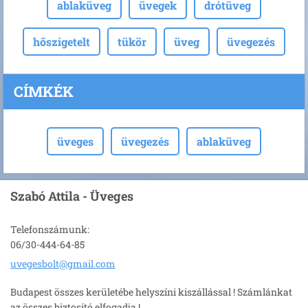
ablaküveg
üvegek
drótüveg
hőszigetelt
tükör
üveg
üvegezés
CÍMKÉK
üveges
üvegezés
ablaküveg
Szabó Attila - Üveges
Telefonszámunk:
06/30-444-64-85
uvegesbo
lt@gmail
.com
Budapest összes kerületébe helyszíni kiszállással ! Számlánkat
az összes biztosító elfogadja !