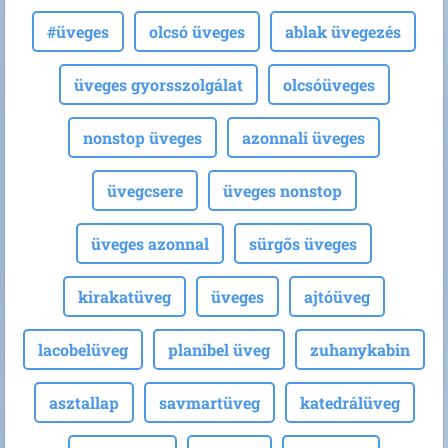
#üveges
olcsó üveges
ablak üvegezés
üveges gyorsszolgálat
olcsóüveges
nonstop üveges
azonnali üveges
üvegcsere
üveges nonstop
üveges azonnal
sürgős üveges
kirakatüveg
üveges
ajtóüveg
lacobelüveg
planibel üveg
zuhanykabin
asztallap
savmartüveg
katedrálüveg