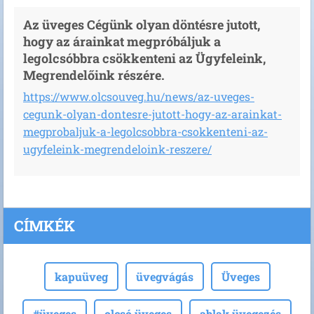
Az üveges Cégünk olyan döntésre jutott,
hogy az árainkat megpróbáljuk a
legolcsóbbra csökkenteni az Ügyfeleink,
Megrendelőink részére.
https://www.olcsouveg.hu/news/az-uveges-
cegunk-olyan-dontesre-jutott-hogy-az-arainkat-
megprobaljuk-a-legolcsobbra-csokkenteni-az-
ugyfeleink-megrendeloink-reszere/
CÍMKÉK
kapuüveg
üvegvágás
Üveges
#üveges
olcsó üveges
ablak üvegezés