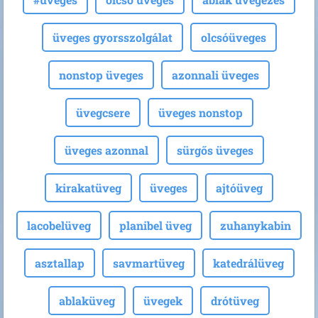
üveges gyorsszolgálat
olcsóüveges
nonstop üveges
azonnali üveges
üvegcsere
üveges nonstop
üveges azonnal
sürgős üveges
kirakatüveg
üveges
ajtóüveg
lacobelüveg
planibel üveg
zuhanykabin
asztallap
savmartüveg
katedrálüveg
ablaküveg
üvegek
drótüveg