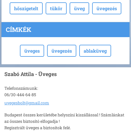
hőszigetelt
tükör
üveg
üvegezés
CÍMKÉK
üveges
üvegezés
ablaküveg
Szabó Attila - Üveges
Telefonszámunk:
06/30-444-64-85
uvegesbo
lt@gmail
.com
Budapest összes kerületébe helyszíni kiszállással ! Számlánkat
az összes biztosító elfogadja !
Regisztrált üveges a biztosítok felé.