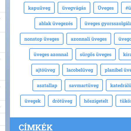
kapuüveg
üvegvágás
Üveges
#ü
ablak üvegezés
üveges gyorsszolgál
nonstop üveges
azonnali üveges
üvegc
üveges azonnal
sürgős üveges
kir
ajtóüveg
lacobelüveg
planibel üv
asztallap
savmartüveg
katedrál
üvegek
drótüveg
hőszigetelt
tükö
CÍMKÉK