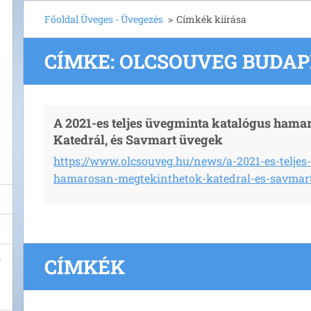
Főoldal Üveges - Üvegezés
>
Címkék kiírása
CÍMKE: OLCSOUVEG BUDAP
A 2021-es teljes üvegminta katalógus hama
Katedrál, és Savmart üvegek
https://www.olcsouveg.hu/news/a-2021-es-teljes
hamarosan-megtekinthetok-katedral-es-savmar
CÍMKÉK