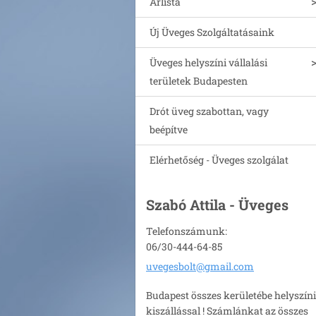
Árlista
Új Üveges Szolgáltatásaink
Üveges helyszíni vállalási
területek Budapesten
Drót üveg szabottan, vagy
beépítve
Elérhetőség - Üveges szolgálat
Szabó Attila - Üveges
Telefonszámunk:
06/30-444-64-85
uvegesbo
lt@gmail
.com
Budapest összes kerületébe helyszíni
kiszállással ! Számlánkat az összes