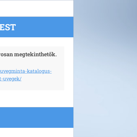
EST
rosan megtekinthetők.
-uvegminta-katalogus-
t-uvegek/