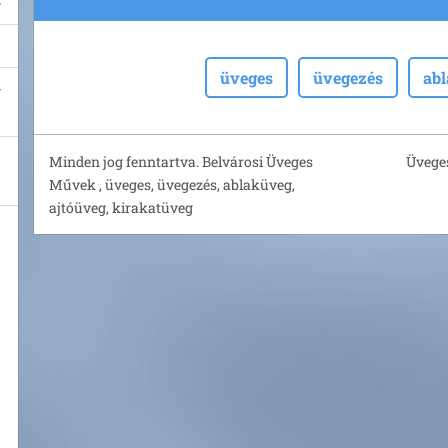
üveges
üvegezés
ab
Minden jog fenntartva. Belvárosi Üveges
Üveges
Művek , üveges, üvegezés, ablaküveg,
ajtóüveg, kirakatüveg