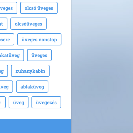
veges
olcsó üveges
at
olcsóüveges
sere
üveges nonstop
akatüveg
üveges
eg
zuhanykabin
üveg
ablaküveg
r
üveg
üvegezés